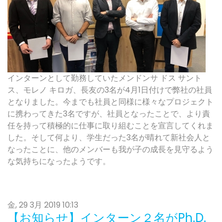
インターンとして勤務していたメンドンサ ドス サント
ス、モレノ キロガ、長友の3名が4月1日付けで弊社の社員
となりました。今までも社員と同様に様々なプロジェクト
に携わってきた3名ですが、社員となったことで、より責
任を持って積極的に仕事に取り組むことを宣言してくれま
した。そして何より、学生だった3名が晴れて新社会人と
なったことに、他のメンバーも我が子の成長を見守るよう
な気持ちになったようです。
金, 29 3月 2019 10:13
【お知らせ】インターン２名がPh.D.