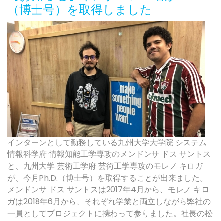
（博士号）を取得しました
インターンとして勤務している九州大学大学院 システム
情報科学府 情報知能工学専攻のメンドンサ ドス サントス
と、九州大学 芸術工学府 芸術工学専攻のモレノ キロガ
が、今月Ph.D.（博士号）を取得することが出来ました。
メンドンサ ドス サントスは2017年4月から、モレノ キロ
ガは2018年6月から、それぞれ学業と両立しながら弊社の
一員としてプロジェクトに携わって参りました。社長の松